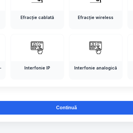
Efracție cablată
Efracție wireless
-
Interfonie IP
Interfonie analogică
Continuă